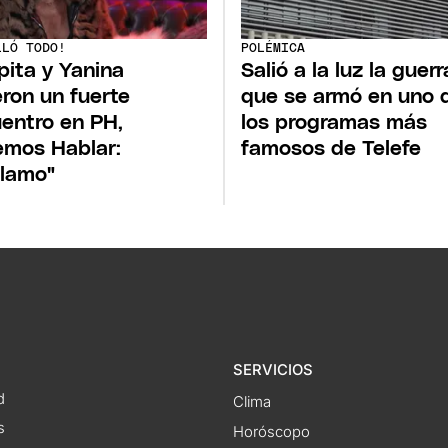
LLÓ TODO!
POLÉMICA
ita y Yanina
Salió a la luz la guerr
eron un fuerte
que se armó en uno 
entro en PH,
los programas más
mos Hablar:
famosos de Telefe
lamo"
SERVICIOS
d
Clima
s
Horóscopo