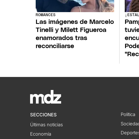
ROMANCES
¡ESTA
Las imágenes de Marcelo
Pamp
Tinelli y Milett Figueroa
tuvi
enamorados tras
encu
reconciliarse
Pode
"Rec
Política
SECCIONES
Socieda
Últimas noticias
Deporte
Economía