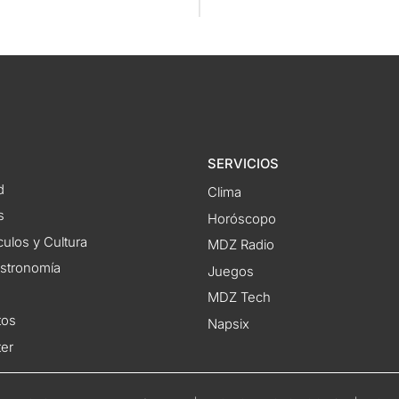
SERVICIOS
d
Clima
s
Horóscopo
ulos y Cultura
MDZ Radio
astronomía
Juegos
MDZ Tech
tos
Napsix
ter