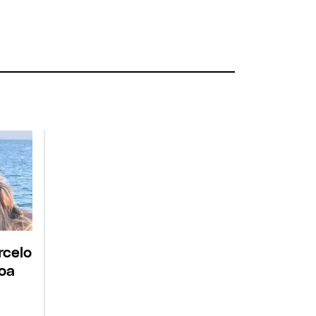
rcelo
roa