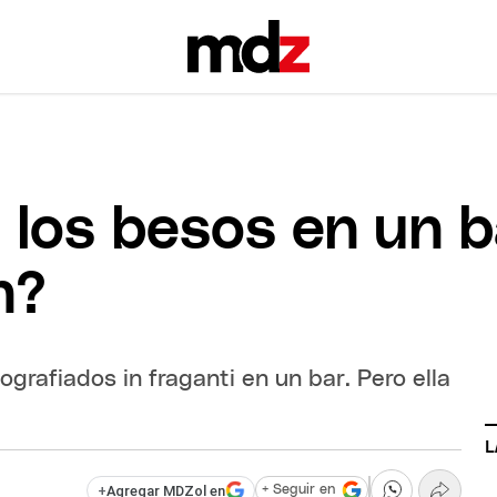
los besos en un ba
n?
grafiados in fraganti en un bar. Pero ella
L
+
Agregar MDZol en
+ Seguir en