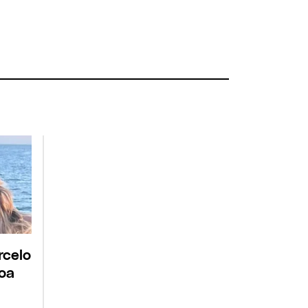
rcelo
roa