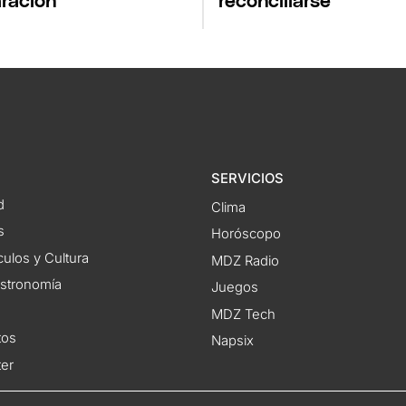
ración
reconciliarse
SERVICIOS
d
Clima
s
Horóscopo
ulos y Cultura
MDZ Radio
astronomía
Juegos
MDZ Tech
tos
Napsix
ter