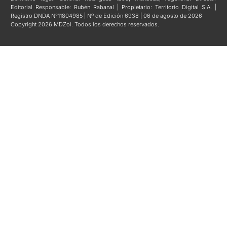
Editorial Responsable: Rubén Rabanal | Propietario: Territorio Digital S.A. |
Registro DNDA N°11804985 | Nº de Edición 6938 | 06 de agosto de 2026
Copyright 2026 MDZol. Todos los derechos reservados.