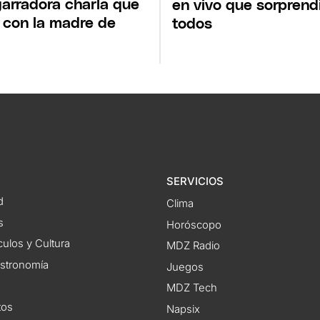
arradora charla que
en vivo que sorprend
 con la madre de
todos
SERVICIOS
d
Clima
s
Horóscopo
ulos y Cultura
MDZ Radio
astronomía
Juegos
MDZ Tech
tos
Napsix