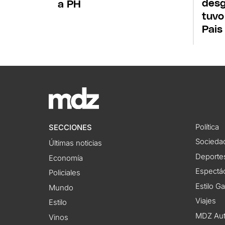
desg
a PH
tuvo
Pais
Política
SECCIONES
Socieda
Últimas noticias
Deporte
Economía
Espectác
Policiales
Estilo G
Mundo
Viajes
Estilo
MDZ Au
Vinos