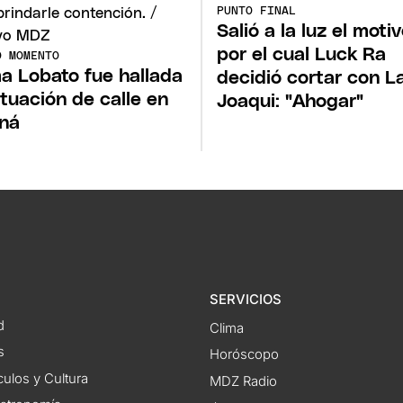
PUNTO FINAL
Salió a la luz el moti
por el cual Luck Ra
O MOMENTO
a Lobato fue hallada
decidió cortar con L
ituación de calle en
Joaqui: "Ahogar"
ná
SERVICIOS
d
Clima
s
Horóscopo
ulos y Cultura
MDZ Radio