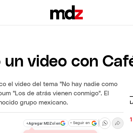
ó un video con Ca
ico el video del tema "No hay nadie como
bum "Los de atrás vienen conmigo". El
onocido grupo mexicano.
L
+
Agregar MDZol en
+ Seguir en