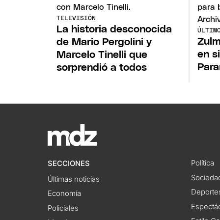
TELEVISIÓN
La historia desconocida
ÚLTIM
Zulm
de Mario Pergolini y
en s
Marcelo Tinelli que
Para
sorprendió a todos
Política
SECCIONES
Socieda
Últimas noticias
Deporte
Economía
Espectác
Policiales