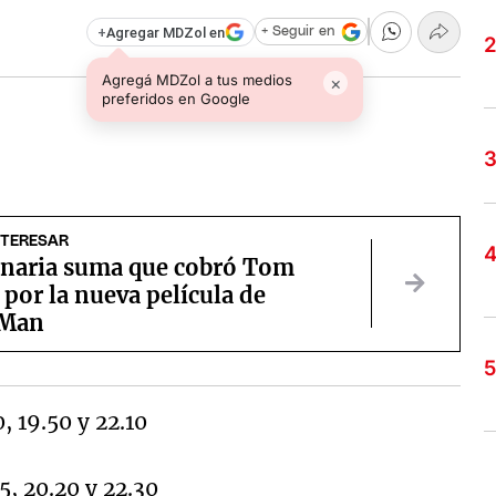
+
Agregar MDZol en
+ Seguir en
Agregá MDZol a tus medios
×
preferidos en Google
NTERESAR
onaria suma que cobró Tom
por la nueva película de
-Man
, 19.50 y 22.10
5, 20.20 y 22.30