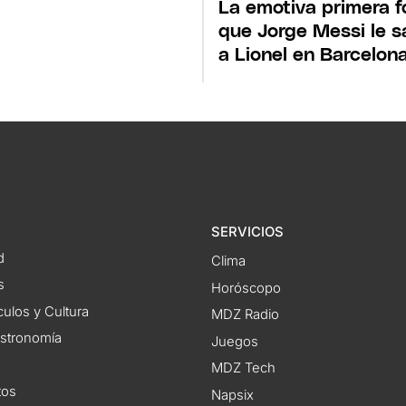
La emotiva primera f
que Jorge Messi le s
a Lionel en Barcelon
SERVICIOS
d
Clima
s
Horóscopo
ulos y Cultura
MDZ Radio
astronomía
Juegos
MDZ Tech
tos
Napsix