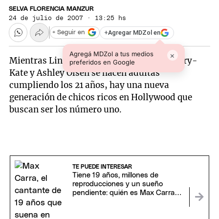
SELVA FLORENCIA MANZUR
24 de julio de 2007 · 13:25 hs
+
Agregar MDZol en
+ Seguir en
Agregá MDZol a tus medios
×
Mientras Lindsay Lohan y las mellizas Mary-
preferidos en Google
Kate y Ashley Olsen se hacen adultas
cumpliendo los 21 años, hay una nueva
generación de chicos ricos en Hollywood que
buscan ser los número uno.
TE PUEDE INTERESAR
Tiene 19 años, millones de
reproducciones y un sueño
pendiente: quién es Max Carra,
la nueva figura de la cumbia