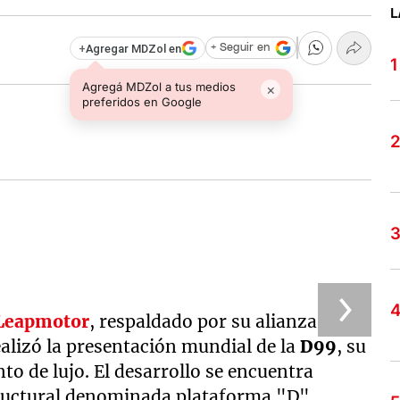
L
+
Agregar MDZol en
+ Seguir en
Agregá MDZol a tus medios
×
preferidos en Google
Leapmotor
, respaldado por su alianza
realizó la presentación mundial de la
D99
, su
o de lujo. El desarrollo se encuentra
tructural denominada plataforma "D".