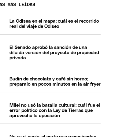
AS MÁS LEÍDAS
La Odisea en el mapa: cuál es el recorrido
real del viaje de Odiseo
El Senado aprobó la sanción de una
diluida versión del proyecto de propiedad
privada
Budín de chocolate y café sin horno;
preparalo en pocos minutos en la air fryer
Milei no usó la batalla cultural: cuál fue el
error político con la Ley de Tierras que
aprovechó la oposición
No es el vacío: el corte que recomiendan