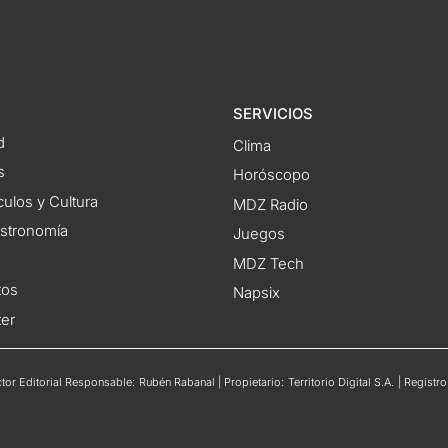
SERVICIOS
d
Clima
s
Horóscopo
ulos y Cultura
MDZ Radio
astronomía
Juegos
MDZ Tech
tos
Napsix
ter
or Editorial Responsable: Rubén Rabanal | Propietario: Territorio Digital S.A. | Regis