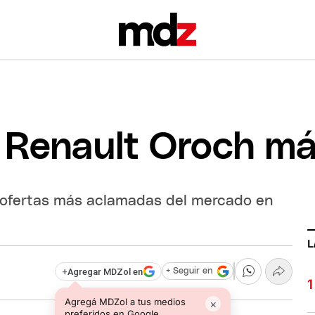
la Renault Oroch 
s ofertas más aclamadas del mercado en
L
+
Agregar MDZol en
+ Seguir en
Agregá MDZol a tus medios
×
preferidos en Google