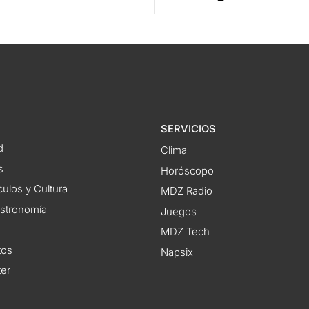
SERVICIOS
d
Clima
s
Horóscopo
ulos y Cultura
MDZ Radio
astronomía
Juegos
MDZ Tech
tos
Napsix
ter