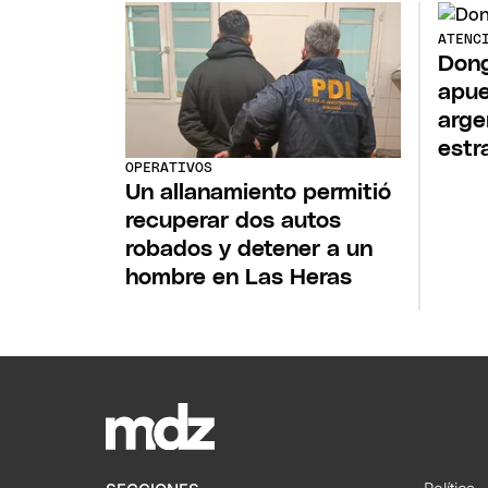
ATENC
Dong
apue
arge
estr
OPERATIVOS
Un allanamiento permitió
recuperar dos autos
robados y detener a un
hombre en Las Heras