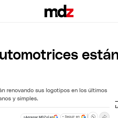
automotrices está
án renovando sus logotipos en los últimos
anos y simples.
L
+
Agregar MDZol en
+ Seguir en