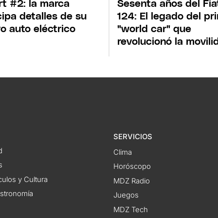
t #2: la marca
Sesenta años del Fia
cipa detalles de su
124: El legado del pr
o auto eléctrico
"world car" que
revolucionó la movili
SERVICIOS
d
Clima
s
Horóscopo
ulos y Cultura
MDZ Radio
astronomía
Juegos
MDZ Tech