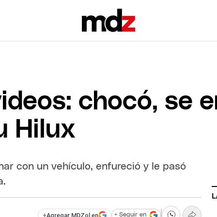
ideos: chocó, se e
u Hilux
nar con un vehículo, enfureció y le pasó
a.
L
+
Agregar MDZol en
+ Seguir en