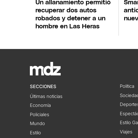
Un allanamiento permitió
Smar
recuperar dos autos
anti
robados y detener a un
nuev
hombre en Las Heras
Política
SECCIONES
Socieda
Últimas noticias
Deporte
Economía
Espectác
Policiales
Estilo G
Mundo
Viajes
Estilo