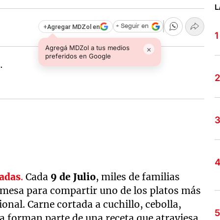
L
+
Agregar MDZol en
+ Seguir en
Agregá MDZol a tus medios
×
preferidos en Google
adas
.
Cada
9 de Julio
, miles de familias
a mesa para compartir uno de los platos más
nal. Carne cortada a cuchillo, cebolla,
 forman parte de una receta que atraviesa