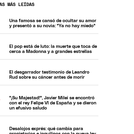
AS MÁS LEÍDAS
Una famosa se cansó de ocultar su amor
y presentó a su novia: "Ya no hay miedo"
El pop está de luto: la muerte que toca de
cerca a Madonna y a grandes estrellas
El desgarrador testimonio de Leandro
Rud sobre su cáncer antes de morir
"¡Su Majestad!", Javier Milei se encontró
con el rey Felipe VI de España y se dieron
un efusivo saludo
Desalojos exprés: qué cambia para
propietarios e inquilinos con la nueva ley