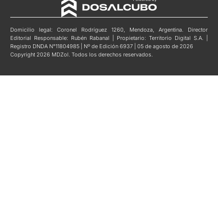
Domicilio legal: Coronel Rodríguez 1260, Mendoza, Argentina. Director
Editorial Responsable: Rubén Rabanal | Propietario: Territorio Digital S.A. |
Registro DNDA N°11804985 | Nº de Edición 6937 | 05 de agosto de 2026
Copyright 2026 MDZol. Todos los derechos reservados.