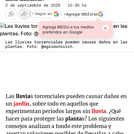
2 de septiembre de 2025 · 10:30 hs
+
Agregar MDZol en
+ Seguir en
Agregá MDZol a tus medios
×
preferidos en Google
Las lluvias torrenciales pueden causar daños en las
plantas. Foto: @mgsimonovich.
Las
lluvia
s torrenciales pueden causar daños en
un
jardín
, sobre todo en aquellos que
experimentan períodos largos sin
lluvia
. ¿Qué
hacer para proteger las
planta
s? Los siguientes
consejos analizan a fondo este problema y
aportan soluciones posibles de llevarlas a cabo