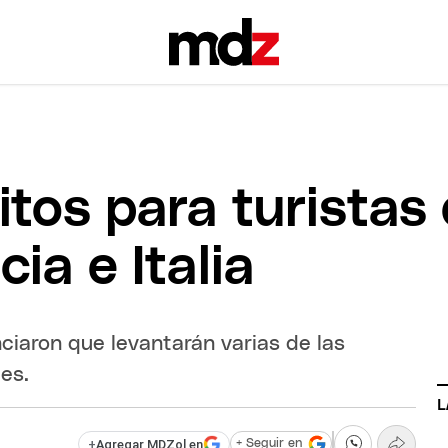
itos para turistas
ia e Italia
nciaron que levantarán varias de las
es.
L
+
Agregar MDZol en
+ Seguir en