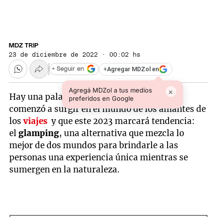
MDZ TRIP
23 de diciembre de 2022 · 00:02 hs
+
Agregar MDZol en
+ Seguir en
Agregá MDZol a tus medios
×
Hay una palabra que desde hace unos años
preferidos en Google
comenzó a surgir en el mundo de los amantes de
los
viajes
y que este 2023 marcará tendencia:
el
glamping
, una alternativa que mezcla lo
mejor de dos mundos para brindarle a las
personas una experiencia única mientras se
sumergen en la naturaleza.