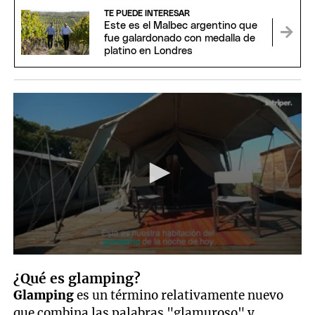
TE PUEDE INTERESAR
Este es el Malbec argentino que
fue galardonado con medalla de
platino en Londres
0
seconds
¿Qué es glamping?
of
6
Glamping
es un término relativamente nuevo
minutes,
que combina las palabras "glamuroso" y