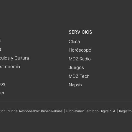
SERVICIOS
d
Clima
s
Horóscopo
ulos y Cultura
MDZ Radio
astronomía
Juegos
MDZ Tech
tos
Napsix
ter
or Editorial Responsable: Rubén Rabanal | Propietario: Territorio Digital S.A. | Regis