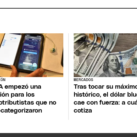
IÓN
MERCADOS
A empezó una
Tras tocar su máxim
sión para los
histórico, el dólar bl
tributistas que no
cae con fuerza: a cu
ecategorizaron
cotiza