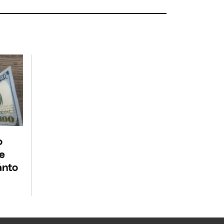
o
ue
ánto