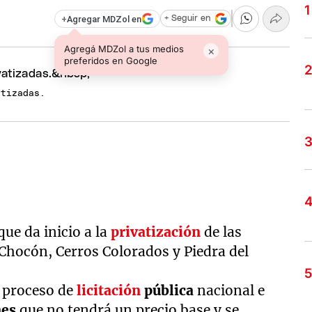
+
Agregar MDZol en
+ Seguir en
Agregá MDZol a tus medios
×
preferidos en Google
atizadas.
que da inicio a la
privatización
de las
 Chocón, Cerros Colorados y Piedra del
n proceso de
licitación
pública
nacional e
nes
que no tendrá un precio base y se