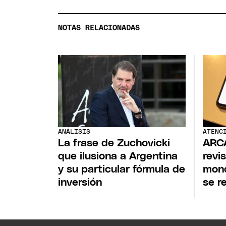
NOTAS RELACIONADAS
ANÁLISIS
ATENC
La frase de Zuchovicki
ARC
que ilusiona a Argentina
revi
y su particular fórmula de
mono
inversión
se r