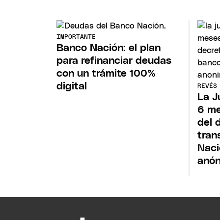
IMPORTANTE
Banco Nación: el plan
para refinanciar deudas
con un trámite 100%
digital
REVÉS
La J
6 me
del 
tran
Naci
anó