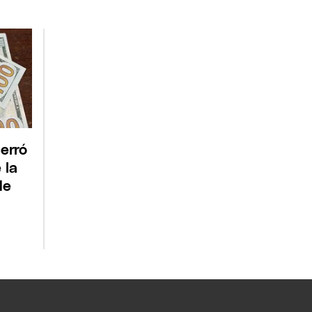
erró
 la
de