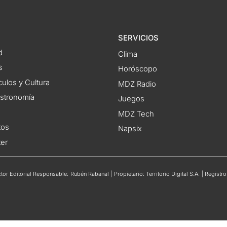
SERVICIOS
d
Clima
s
Horóscopo
ulos y Cultura
MDZ Radio
astronomía
Juegos
MDZ Tech
tos
Napsix
ter
or Editorial Responsable: Rubén Rabanal | Propietario: Territorio Digital S.A. | Regis