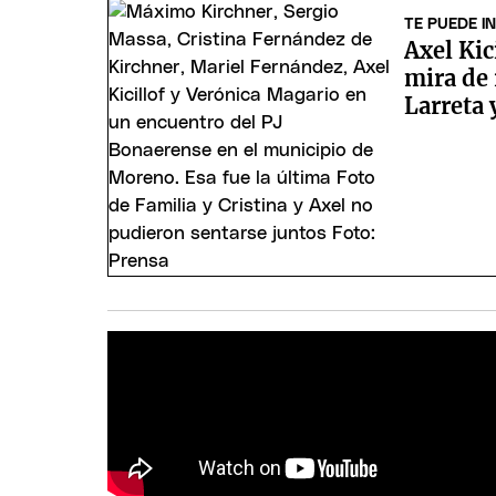
TE PUEDE I
Axel Kic
mira de 
Larreta 