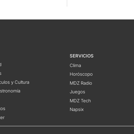
SERVICIOS
d
Clima
s
Horóscopo
ulos y Cultura
MDZ Radio
astronomía
Juegos
MDZ Tech
tos
Napsix
ter