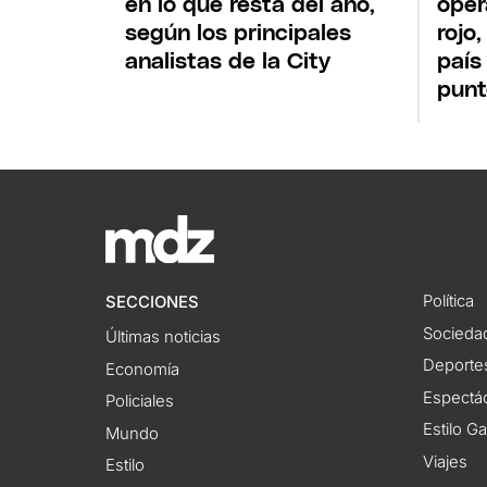
en lo que resta del año,
oper
según los principales
rojo
analistas de la City
país
punt
Política
SECCIONES
Socieda
Últimas noticias
Deporte
Economía
Espectác
Policiales
Estilo G
Mundo
Viajes
Estilo