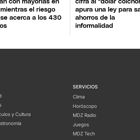
an con mayorías en
cifra al "dólar colchó
, mientras el riesgo
apura una ley para s
 se acerca a los 430
ahorros de la
os
informalidad
SERVICIOS
d
Clima
s
Horóscopo
ulos y Cultura
MDZ Radio
astronomía
Juegos
MDZ Tech