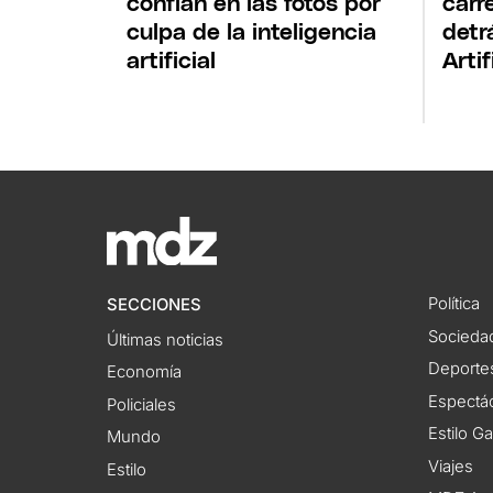
confían en las fotos por
carr
culpa de la inteligencia
detr
artificial
Artif
Política
SECCIONES
Socieda
Últimas noticias
Deporte
Economía
Espectác
Policiales
Estilo G
Mundo
Viajes
Estilo