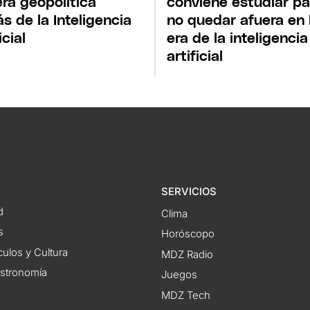
era geopolítica
conviene estudiar pa
ás de la Inteligencia
no quedar afuera en 
icial
era de la inteligencia
artificial
SERVICIOS
d
Clima
s
Horóscopo
ulos y Cultura
MDZ Radio
astronomía
Juegos
MDZ Tech