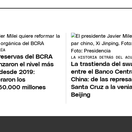
MÍA
reservas del BCRA
LA HISTORIA DETRÁS DEL AC
La trastienda del sw
nzaron el nivel más
entre el Banco Centr
 desde 2019:
China: de las repres
raron los
Santa Cruz a la veni
0.000 millones
Beijing