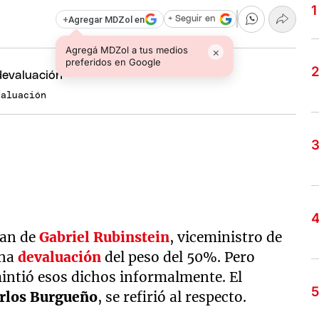
+
Agregar MDZol en
+ Seguir en
Agregá MDZol a tus medios
×
preferidos en Google
valuación
lan de
Gabriel Rubinstein
, viceministro de
una
devaluación
del peso del 50%. Pero
ntió esos dichos informalmente. El
rlos Burgueño
, se refirió al respecto.