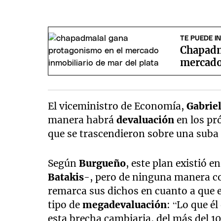
TE PUEDE I
Chapadm
mercado
El viceministro de Economía,
Gabrie
manera habrá
devaluación
en los pr
que se trascendieron sobre una suba 
Según
Burgueño
, este plan existió e
Batakis
-, pero de ninguna manera co
remarca sus dichos en cuanto a que
tipo de
megadevaluación
: “Lo que él
esta brecha cambiaria, del más del 