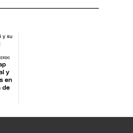
UERDO
ap
al y
as en
a de