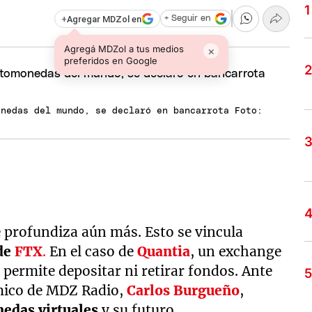
+
Agregar MDZol en
+ Seguir en
Agregá MDZol a tus medios
×
preferidos en Google
onedas del mundo, se declaró en bancarrota Foto:
e profundiza aún más. Esto se vincula
 de
FTX
.
En el caso de
Quantia
, un exchange
o permite depositar ni retirar fondos. Ante
ómico de MDZ Radio,
Carlos Burgueño
,
edas virtuales
y su futuro.