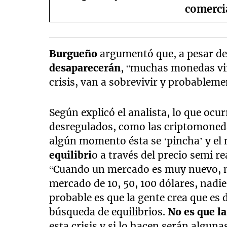
comerci
Burgueño
argumentó que, a pesar de 
desaparecerán
, “muchas monedas vi
crisis, van a sobrevivir y probablem
Según explicó el analista, lo que oc
desregulados, como las criptomoned
algún momento ésta se ‘pincha’ y el
equilibri
o a través del precio semi re
“Cuando un mercado es muy nuevo, no 
mercado de 10, 50, 100 dólares, nadie 
probable es que la gente crea que es 
búsqueda de equilibrios.
No es que l
esta crisis y si lo hacen serán algun