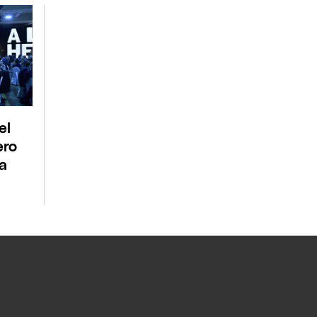
el
ero
ga