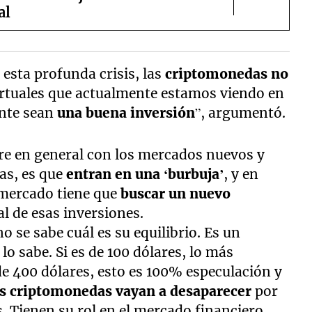
al
esta profunda crisis, las
criptomonedas no
rtuales que actualmente estamos viendo en
ente sean
una buena inversión
”, argumentó.
urre en general con los mercados nuevos y
as, es que
entran en una ‘burbuja’
, y en
 mercado tiene que
buscar un nuevo
al de esas inversiones.
se sabe cuál es su equilibrio. Es un
lo sabe. Si es de 100 dólares, lo más
de 400 dólares, esto es 100% especulación y
as criptomonedas vayan a desaparecer
por
as. Tienen su rol en el mercado financiero