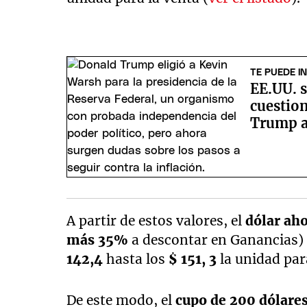
TE PUEDE I
EE.UU. s
cuestion
Trump a 
A partir de estos valores, el
dólar aho
más 35%
a descontar en Ganancias) 
142,4
hasta los
$ 151, 3
la unidad par
De este modo, el
cupo de 200 dólare