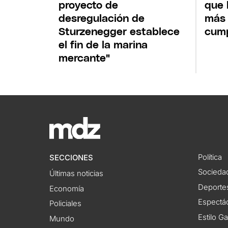
proyecto de
que 
desregulación de
más 
Sturzenegger establece
cump
el fin de la marina
mercante"
Política
SECCIONES
Socieda
Últimas noticias
Deporte
Economía
Espectác
Policiales
Estilo G
Mundo