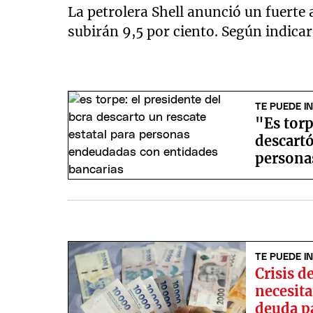
La petrolera Shell anunció un fuert
subirán 9,5 por ciento. Según indicaro
TE PUEDE I
"Es torp
descartó
persona
bancari
TE PUEDE I
Crisis d
necesit
deuda pa