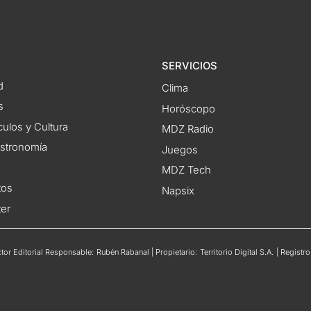
SERVICIOS
d
Clima
s
Horóscopo
ulos y Cultura
MDZ Radio
astronomía
Juegos
MDZ Tech
tos
Napsix
ter
or Editorial Responsable: Rubén Rabanal | Propietario: Territorio Digital S.A. | Regis