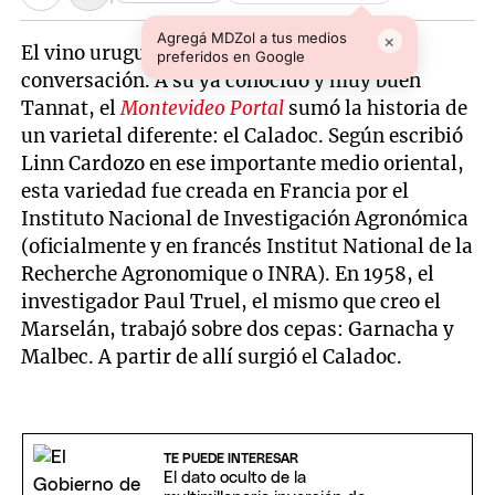
Agregá MDZol a tus medios
×
El vino uruguayo sigue dando temas de
preferidos en Google
conversación. A su ya conocido y muy buen
Tannat, el
Montevideo Portal
sumó la historia de
un varietal diferente: el Caladoc. Según escribió
Linn Cardozo en ese importante medio oriental,
esta variedad fue creada en Francia por el
Instituto Nacional de Investigación Agronómica
(oficialmente y en francés Institut National de la
Recherche Agronomique o INRA). En 1958, el
investigador Paul Truel, el mismo que creo el
Marselán, trabajó sobre dos cepas: Garnacha y
Malbec. A partir de allí surgió el Caladoc.
TE PUEDE INTERESAR
El dato oculto de la