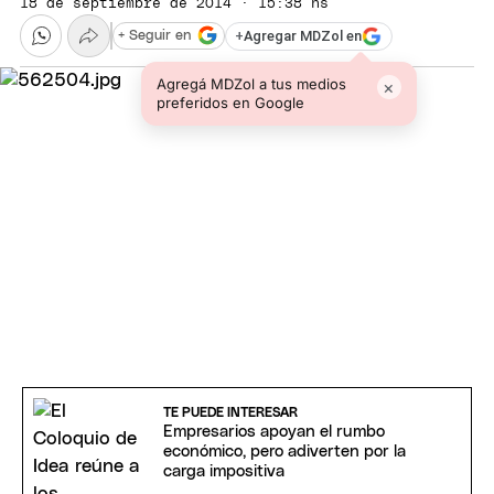
18 de septiembre de 2014 · 15:38 hs
+
Agregar MDZol en
+ Seguir en
Agregá MDZol a tus medios
×
preferidos en Google
TE PUEDE INTERESAR
Empresarios apoyan el rumbo
económico, pero adiverten por la
carga impositiva