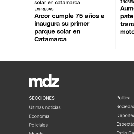
INCRE
Aume
EMPRESAS
Arcor cumple 75 años e
pate
inaugura su primer
tran
parque solar en
mot
Catamarca
Política
SECCIONES
Socieda
Últimas noticias
Deporte
Economía
Espectác
Policiales
Estilo G
Mundo