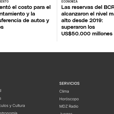
MENTO
ECONOMÍA
ntó el costo para el
Las reservas del BC
ntamiento y la
alcanzaron el nivel 
sferencia de autos y
alto desde 2019:
os
superaron los
US$50.000 millones
SERVICIOS
d
Clima
s
Horóscopo
ulos y Cultura
MDZ Radio
astronomía
Juegos