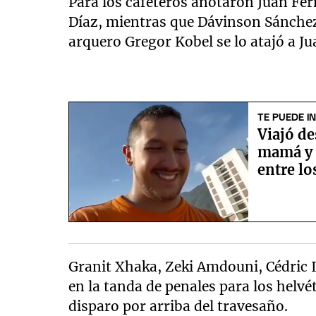
Para los cafeteros anotaron Juan Fe
Díaz, mientras que Dávinson Sánchez 
arquero Gregor Kobel se lo atajó a 
TE PUEDE I
Viajó de
mamá y 
entre l
Granit Xhaka, Zeki Amdouni, Cédric I
en la tanda de penales para los helvé
disparo por arriba del travesaño.