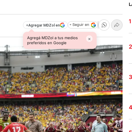
L
+
Agregar MDZol en
+ Seguir en
Agregá MDZol a tus medios
×
preferidos en Google