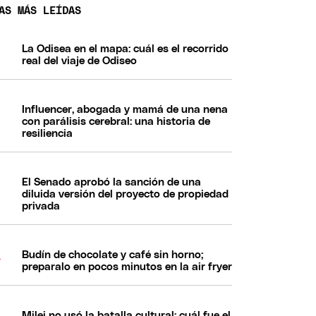
AS MÁS LEÍDAS
La Odisea en el mapa: cuál es el recorrido
real del viaje de Odiseo
Influencer, abogada y mamá de una nena
con parálisis cerebral: una historia de
resiliencia
El Senado aprobó la sanción de una
diluida versión del proyecto de propiedad
privada
Budín de chocolate y café sin horno;
preparalo en pocos minutos en la air fryer
Milei no usó la batalla cultural: cuál fue el