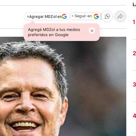
L
+
Agregar MDZol en
+ Seguir en
Agregá MDZol a tus medios
×
preferidos en Google