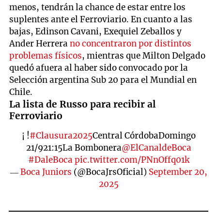
menos, tendrán la chance de estar entre los
suplentes ante el Ferroviario. En cuanto a las
bajas, Edinson Cavani, Exequiel Zeballos y
Ander Herrera
no concentraron por distintos
problemas físicos
, mientras que Milton Delgado
quedó afuera al haber sido convocado por la
Selección argentina Sub 20 para el Mundial en
Chile.
La lista de Russo para recibir al
Ferroviario
¡ !
#Clausura2025
Central CórdobaDomingo
21/921:15La Bombonera
@ElCanaldeBoca
#DaleBoca
pic.twitter.com/PNnOffq01k
—
Boca Juniors
(@BocaJrsOficial)
September 20,
2025