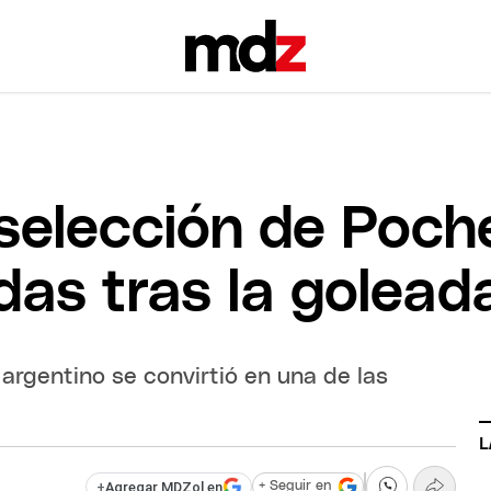
 selección de Poch
das tras la golead
 argentino se convirtió en una de las
L
+
Agregar MDZol en
+ Seguir en