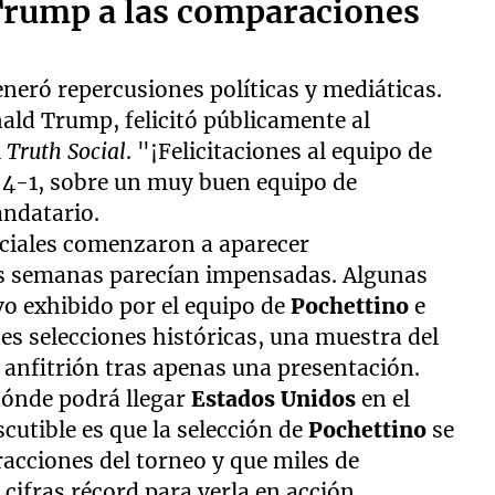
Trump a las comparaciones
neró repercusiones políticas y mediáticas.
nald Trump, felicitó públicamente al
l
Truth Social
. "¡Felicitaciones al equipo de
, 4-1, sobre un muy buen equipo de
andatario.
ociales comenzaron a aparecer
s semanas parecían impensadas. Algunas
vo exhibido por el equipo de
Pochettino
e
es selecciones históricas, una muestra del
 anfitrión tras apenas una presentación.
dónde podrá llegar
Estados Unidos
en el
scutible es que la selección de
Pochettino
se
acciones del torneo y que miles de
cifras récord para verla en acción.