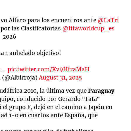
avo Alfaro para los encuentros ante
@LaTri
por las Clasificatorias
@fifaworldcup_es
2026
 tan anhelado objetivo!
c
…
pic.twitter.com/Kv9HfraMaH
 (@Albirroja)
August 31, 2025
udáfrica 2010, la última vez que
Paraguay
quipo, conducido por Gerardo “Tata”
 el grupo F, dejó en el camino a Japón en
idad 1-0 en cuartos ante España, que