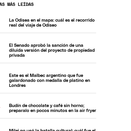
AS MÁS LEÍDAS
La Odisea en el mapa: cuál es el recorrido
real del viaje de Odiseo
El Senado aprobó la sanción de una
diluida versión del proyecto de propiedad
privada
Este es el Malbec argentino que fue
galardonado con medalla de platino en
Londres
Budín de chocolate y café sin horno;
preparalo en pocos minutos en la air fryer
Milei no usó la batalla cultural: cuál fue el