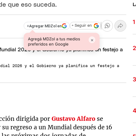
de que eso suceda.
L
+
Agregar MDZol en
+ Seguir en
Agregá MDZol a tus medios
×
preferidos en Google
ndial 2026 y el Gobierno ya planifica un festejo a
ección dirigida por
Gustavo Alfaro
se
r su regreso a un Mundial después de 16
 las próximas dos jornadas de