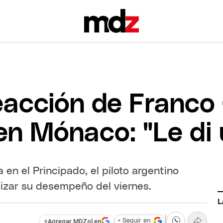
reacción de Franco
 en Mónaco: "Le di
n el Principado, el piloto argentino
lizar su desempeño del viernes.
L
+
Agregar MDZol en
+ Seguir en