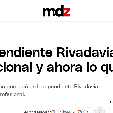
endiente Rivadavia
ional y ahora lo q
so que jugó en Independiente Rivadavia
rofesional.
L
+
Agregar MDZol en
+ Seguir en