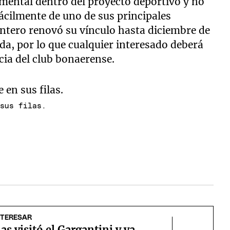
mental dentro del proyecto deportivo y no
ácilmente de uno de sus principales
antero renovó su vínculo hasta diciembre de
da, por lo que cualquier interesado deberá
cia del club bonaerense.
 sus filas.
NTERESAR
as visitó el Gargantini y ya