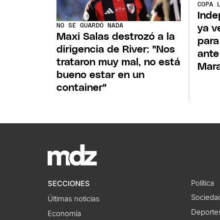
COPA 
Inde
NO SE GUARDÓ NADA
ya v
Maxi Salas destrozó a la
para
dirigencia de River: "Nos
ante
trataron muy mal, no está
Mar
bueno estar en un
container"
Política
SECCIONES
Socieda
Últimas noticias
Deporte
Economía