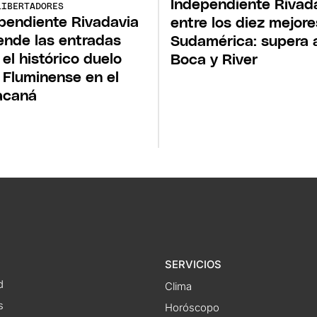
Independiente Rivada
LIBERTADORES
pendiente Rivadavia
entre los diez mejor
ende las entradas
Sudamérica: supera 
 el histórico duelo
Boca y River
 Fluminense en el
acaná
SERVICIOS
d
Clima
s
Horóscopo