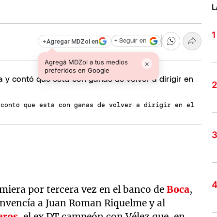
L
+
Agregar MDZol en
+ Seguir en
Agregá MDZol a tus medios
×
preferidos en Google
 contó que está con ganas de volver a dirigir en el
iera por tercera vez en el banco de
Boca
,
onvencía a Juan Roman Riquelme y al
eros
, el ex DT campeón con Vélez que, en