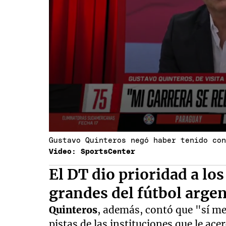
Gustavo Quinteros negó haber tenido co
Video: SportsCenter
El DT dio prioridad a lo
grandes del fútbol arge
Quinteros
, además, contó que "sí me
pistas de las instituciones que le ace