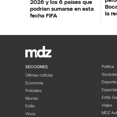
perd
2026 y los 6 países que
Boca
podrían sumarse en esta
la r
fecha FIFA
Política
SECCIONES
Socieda
Últimas noticias
Deporte
Economía
Espectác
Policiales
Estilo G
Mundo
Viajes
Estilo
MDZ Au
Vinos