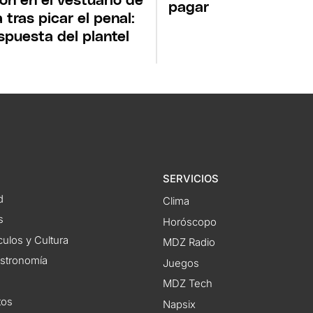
ón en el vestuario de
pagar
 tras picar el penal:
espuesta del plantel
SERVICIOS
d
Clima
s
Horóscopo
ulos y Cultura
MDZ Radio
astronomía
Juegos
MDZ Tech
tos
Napsix