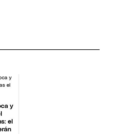
oca y
l
s: el
erán