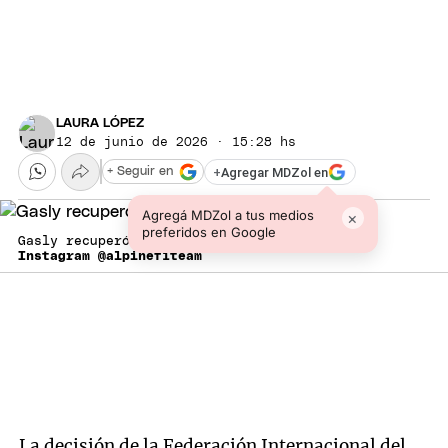
LAURA LÓPEZ
12 de junio de 2026 · 15:28 hs
+
Agregar MDZol en
+ Seguir en
Agregá MDZol a tus medios
×
preferidos en Google
Gasly recuperó el podio en Mónaco.
Instagram @alpinef1team
La decisión de la Federación Internacional del