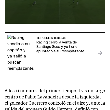
0
seconds
of
47
TE PUEDE INTERESAR
seconds
Racing cerró la venta de
Santiago Sosa y ya tiene
apuntado a su reemplazante
A los 11 minutos del primer tiempo, tras un largo
centro de Pablo Lavandeira desde la izquierda,
el goleador Guerrero controló en el aire y, ante la
salida del arquero Guido Herrera, definió con