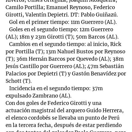
Riveros; Ulises Ortegoza, Joaquín Mosqueira,
Camilo Portilla; Emanuel Reynoso, Federico
Girotti, Valentín Depietri. DT: Pablo Guiñazú.
Gol en el primer tiempo: 11m Guerrero (AL).
Goles en el segundo tiempo: 12m Guerrero
(AL); 18m y 23m Girotti (T); 50m Barcos (AL).
Cambios en el segundo tiempo: al inicio, Rick
por Portilla (T); 13m Nahuel Bustos por Reynoso
(T); 36m Hernán Barcos por Quevedo (AL); 38m
Jesús Castillo por Guerrero (AL); 47m Sebastián
Palacios por Depietri (T) y Gastón Benavídez por
Schott (T).
Incidencia en el segundo tiempo: 37m
expulsado Zambrano (AL).
Con dos goles de Federico Girotti y una
actuación magistral del arquero Guido Herrera,
el elenco cordobés se llevaba un punto de Perú
en la tercera fecha, después de estar perdiendo