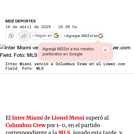
MDZ DEPORTES
19 de abril de 2025 · 19:35 hs
+
Agregar MDZol en
+ Seguir en
Agregá MDZol a tus medios
×
preferidos en Google
Inter Miami venció a Columbus Crew en el Lower.com
Field. Foto: MLS
El
Inter Miami
de
Lionel Messi
superó al
Columbus Crew
por 1-0, en el partido
correspondiente a la
MLS
, jugado esta tarde, y