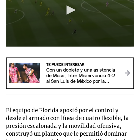
0
seconds
of
1
TE PUEDE INTERESAR
minute,
Con un doblete y una asistencia
2
de Messi, Inter Miami venció 4-2
seconds
al San Luis de México por la
Leagues Cup
El equipo de Florida apostó por el control y
desde el armado con línea de cuatro flexible, la
presión escalonada y la movilidad ofensiva,
construyó un planteo que le permitió dominar