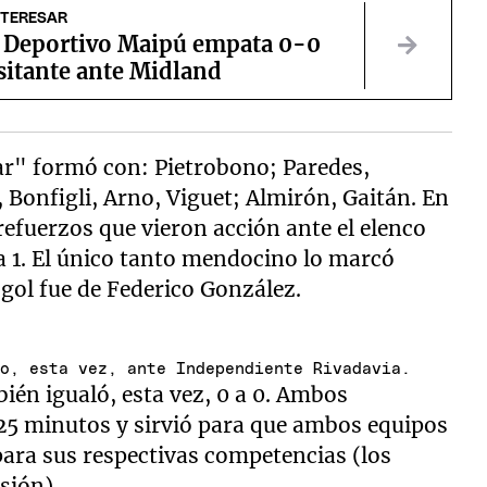
NTERESAR
: Deportivo Maipú empata 0-0
sitante ante Midland
lar" formó con: Pietrobono; Paredes,
, Bonfigli, Arno, Viguet; Almirón, Gaitán. En
refuerzos que vieron acción ante el elenco
a 1. El único tanto mendocino lo marcó
l gol fue de Federico González.
so, esta vez, ante Independiente Rivadavia.
ién igualó, esta vez, 0 a 0. Ambos
25 minutos y sirvió para que ambos equipos
ara sus respectivas competencias (los
sión).