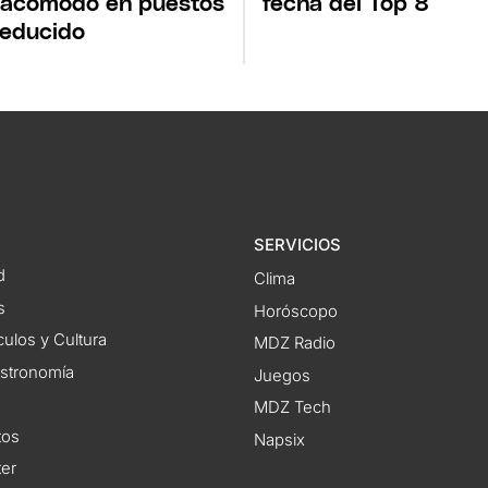
 acomodó en puestos
fecha del Top 8
educido
SERVICIOS
d
Clima
s
Horóscopo
ulos y Cultura
MDZ Radio
astronomía
Juegos
MDZ Tech
tos
Napsix
ter