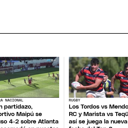
RA NACIONAL
RUGBY
n partidazo,
Los Tordos vs Mend
rtivo Maipú se
RC y Marista vs Teqü
so 4-2 sobre Atlanta
así se juega la nueva