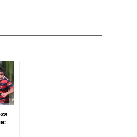
oza
e: