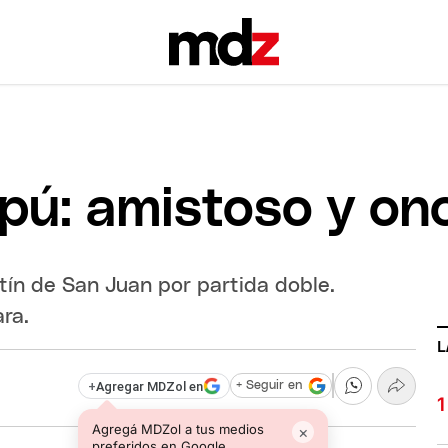
pú: amistoso y onc
tín de San Juan por partida doble.
ara.
L
+
Agregar MDZol en
+ Seguir en
Agregá MDZol a tus medios
×
preferidos en Google