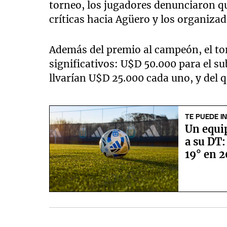
torneo, los jugadores denunciaron qu
críticas hacia Agüero y los organizad
Además del premio al campeón, el to
significativos: U$D 50.000 para el s
llvarían U$D 25.000 cada uno, y del 
TE PUEDE I
Un equi
a su DT:
19° en 2