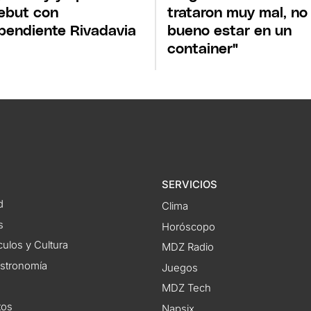
ebut con
trataron muy mal, no
pendiente Rivadavia
bueno estar en un
container"
SERVICIOS
d
Clima
s
Horóscopo
ulos y Cultura
MDZ Radio
astronomía
Juegos
MDZ Tech
tos
Napsix