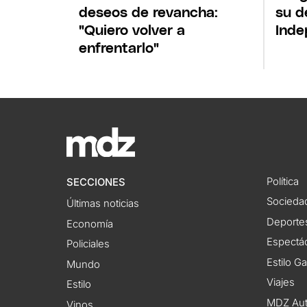
deseos de revancha:
su d
"Quiero volver a
Inde
enfrentarlo"
Política
SECCIONES
Socieda
Últimas noticias
Deporte
Economía
Espectác
Policiales
Estilo G
Mundo
Viajes
Estilo
MDZ Au
Vinos