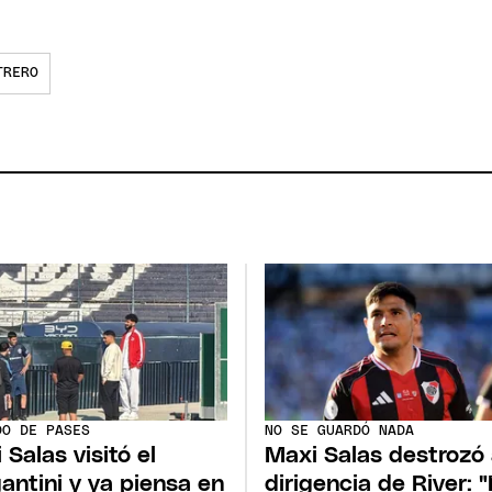
TRERO
DO DE PASES
NO SE GUARDÓ NADA
 Salas visitó el
Maxi Salas destrozó 
antini y ya piensa en
dirigencia de River: 