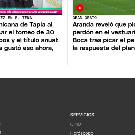
VEZ EN EL TEMA
GRAN GESTO
hicana de Tapia al
Aranda reveló que pi
ar el torneo de 30
perdón en el vestuar
pos y el título anual:
Boca tras picar el pe
s gustó eso ahora,
la respuesta del plan
SERVICIOS
d
Clima
s
Horóscopo