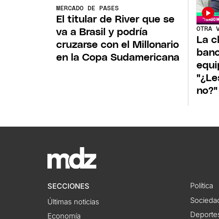
MERCADO DE PASES
El titular de River que se
OTRA 
va a Brasil y podría
La c
cruzarse con el Millonario
banc
en la Copa Sudamericana
equi
"¿Le
no?"
Política
SECCIONES
Socieda
Últimas noticias
Deporte
Economía