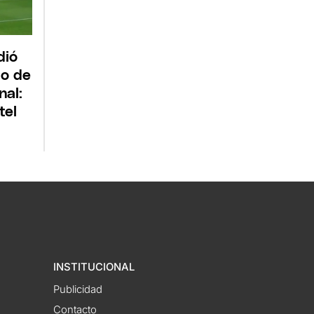
dió
io de
nal:
tel
INSTITUCIONAL
Publicidad
Contacto