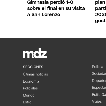
Gimnasia perdió 1-0
plan
sobre el final en su visita
part
a San Lorenzo
2030
gust
Política
SECCIONES
Socieda
Últimas noticias
Deporte
Economía
Espectác
Policiales
Estilo G
Mundo
Viajes
Estilo