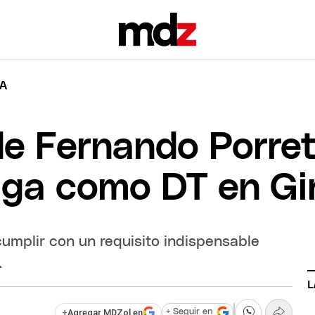
ZA
de Fernando Porre
siga como DT en G
umplir con un requisito indispensable
.
L
+
Agregar MDZol en
+ Seguir en