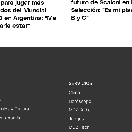
futuro de Scaloni en 
 para jugar más
Selección: "Es mi pla
idos del Mundial
B y C"
 en Argentina: "Me
aría estar"
SERVICIOS
d
Clima
s
Horóscopo
ulos y Cultura
MDZ Radio
astronomía
Juegos
MDZ Tech