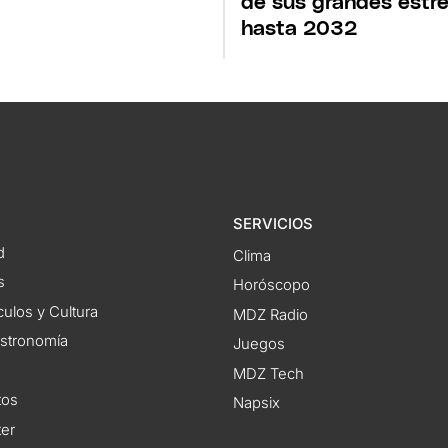
de sus grandes estre
hasta 2032
SERVICIOS
d
Clima
s
Horóscopo
ulos y Cultura
MDZ Radio
astronomía
Juegos
MDZ Tech
tos
Napsix
ter