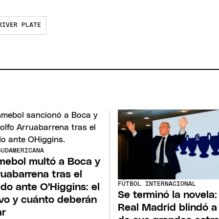
RIVER PLATE
SUDAMERICANA
ebol multó a Boca y
ruabarrena tras el
FÚTBOL INTERNACIONAL
ido ante O'Higgins: el
Se terminó la novela:
vo y cuánto deberán
Real Madrid blindó a
ar