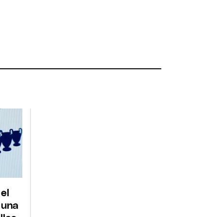
 el
 una