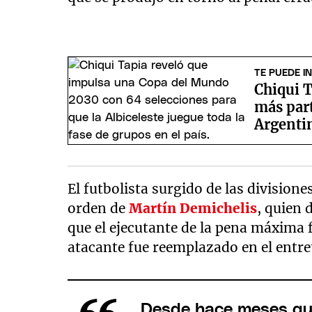
TE PUEDE I
Chiqui T
más par
Argentin
El futbolista surgido de las division
orden de
Martín Demichelis
, quien 
que el ejecutante de la pena máxima f
atacante fue reemplazado en el entr
Desde hace meses que 