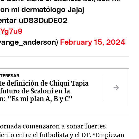
con mi dermatólogo Jajaj
ventar uD83DuDE02
3Yg7u9
vange_anderson)
February 15, 2024
NTERESAR
te definición de Chiqui Tapia
 futuro de Scaloni en la
n: "Es mi plan A, B y C"
la jornada comenzaron a sonar fuertes
nto entre el futbolista y el DT. “Empiezan