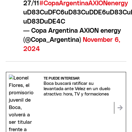
27/11
#CopaArgentinaAXIONenergy
uD83CuDFC6uD83CuDDE6uD83Cu
uD83DuDE4C
— Copa Argentina AXION energy
(@Copa_Argentina)
November 6,
2024
TE PUEDE INTERESAR
Boca buscará ratificar su
levantada ante Vélez en un duelo
atractivo: hora, TV y formaciones