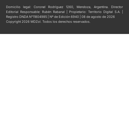
Domicilio legal: Coronel Rodríguez 1260, Mendoza, Argentina. Director
Editorial Responsable: Rubén Rabanal | Propietario: Territorio Digital S.A. |
Registro DNDA N°11804985 | Nº de Edición 6940 | 08 de agosto de 2026
Copyright 2026 MDZol. Todos los derechos reservados.