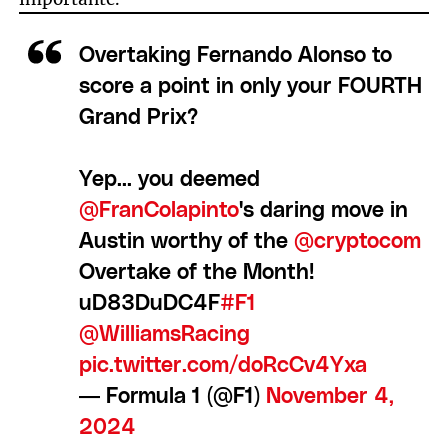
Overtaking Fernando Alonso to
score a point in only your FOURTH
Grand Prix?
Yep... you deemed
@FranColapinto
's daring move in
Austin worthy of the
@cryptocom
Overtake of the Month!
uD83DuDC4F
#F1
@WilliamsRacing
pic.twitter.com/doRcCv4Yxa
— Formula 1 (@F1)
November 4,
2024