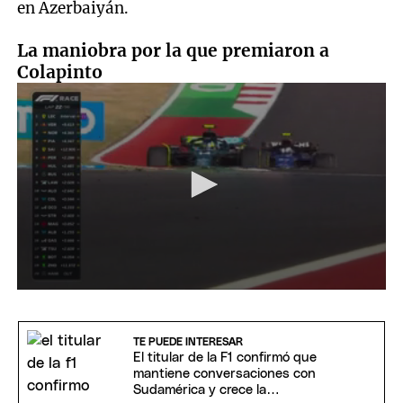
en Azerbaiyán.
La maniobra por la que premiaron a
Colapinto
0
seconds
of
54
TE PUEDE INTERESAR
seconds
El titular de la F1 confirmó que
mantiene conversaciones con
Sudamérica y crece la