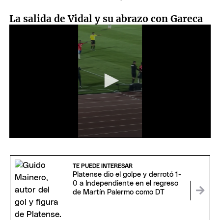
La salida de Vidal y su abrazo con Gareca
0
seconds
of
24
TE PUEDE INTERESAR
seconds
Platense dio el golpe y derrotó 1-
0 a Independiente en el regreso
de Martín Palermo como DT