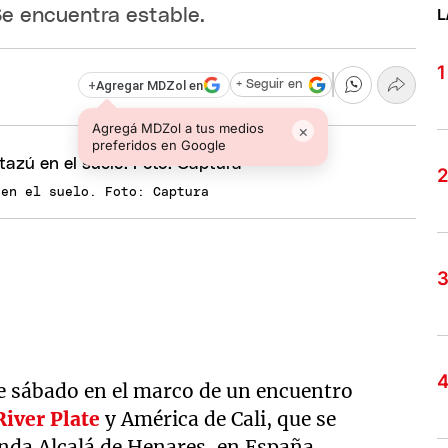
e encuentra estable.
L
+
Agregar MDZol en
+ Seguir en
Agregá MDZol a tus medios
×
preferidos en Google
 en el suelo. Foto: Captura
e sábado en el marco de un encuentro
River Plate
y América de Cali, que se
nda Alcalá de Henares, en España.