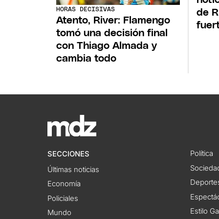
HORAS DECISIVAS
de R
Atento, River: Flamengo
fuert
tomó una decisión final
con Thiago Almada y
cambia todo
Política
SECCIONES
Socieda
Últimas noticias
Deporte
Economía
Espectác
Policiales
Estilo G
Mundo