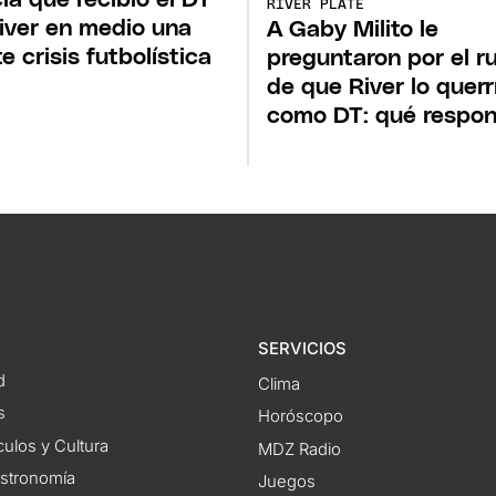
RIVER PLATE
iver en medio una
A Gaby Milito le
e crisis futbolística
preguntaron por el r
de que River lo querr
como DT: qué respon
SERVICIOS
d
Clima
s
Horóscopo
ulos y Cultura
MDZ Radio
astronomía
Juegos