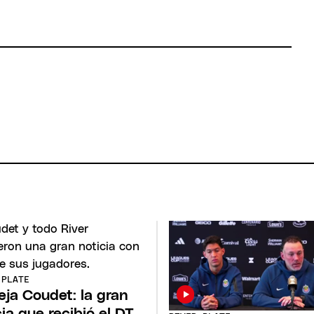
 PLATE
eja Coudet: la gran
cia que recibió el DT