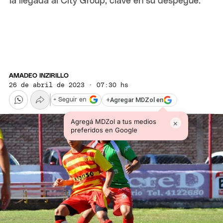
la llegada al City Group, clave en su despegue.
AMADEO INZIRILLO
26 de abril de 2023 · 07:30 hs
+
Agregar MDZol en
+ Seguir en
Agregá MDZol a tus medios
×
preferidos en Google